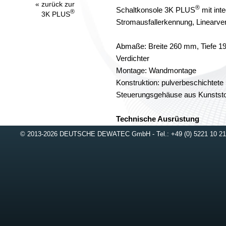
« zurück zur
®
Schaltkonsole 3K PLUS
mit int
®
3K PLUS
Stromausfallerkennung, Linearverd
Abmaße: Breite 260 mm, Tiefe 
Verdichter
Montage: Wandmontage
Konstruktion: pulverbeschichtete
Steuerungsgehäuse aus Kunststo
Technische Ausrüstung
© 2013-2026 DEUTSCHE DEWATEC GmbH - Tel.: +49 (0) 5221 10
Verdichter: Membranverdichter mi
Steuerung: D-Pilot 9.2
Luftverteilung: 1-fach Magnetvent
Anschlüsse: 2 Tüllen für Schlau
Verdichter, Stromanschluss steck