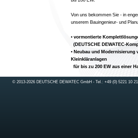
bis 200 EW.
Von uns bekommen Sie - in enge
unserem Bauingenieur- und Plan
• vormontierte Komplettlösunge
(DEUTSCHE DEWATEC-Komplet
• Neubau und Modernisierung 
Kleinkläranlagen
für bis zu 200 EW aus einer H
Dabei profitieren Sie in jedem F
© 2013-2026 DEUTSCHE DEWATEC GmbH - Tel.: +49 (0) 5221 10
langjährigen Erfahrung und bewä
kommen wahlweise DEUTSCHE 
®
PLUS
(Festbettverfahren) o
®
Anlage BatchPLUS
(SBR-Technik
vollständige abwassertechnische
durch die behördlichen Genehmi
eine E-Mail mit Ihrer vollständige