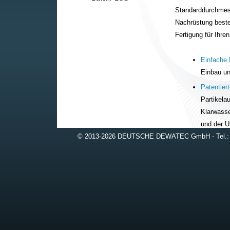
Standarddurchmess
Nachrüstung best
Fertigung für Ihren
Einfache
Einbau un
Patentier
Partikela
Klarwasse
und der U
© 2013-2026 DEUTSCHE DEWATEC GmbH - Tel.:
Absolute 
häuslich
Überdurch
Erfahrung
Behältere
oder dre
Umweltfre