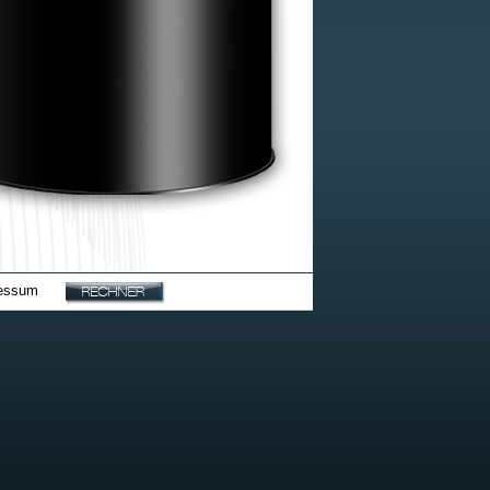
essum
|