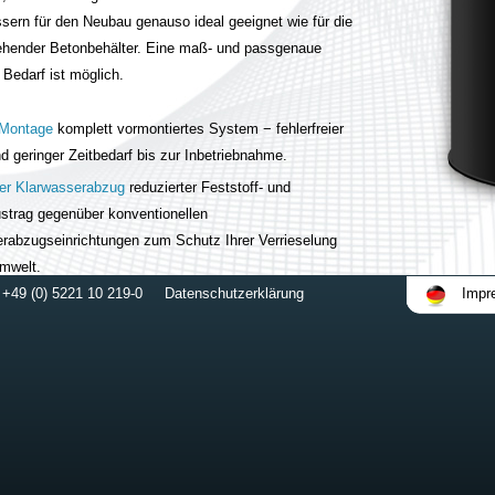
ern für den Neubau genauso ideal geeignet wie für die
ehender Betonbehälter. Eine maß- und passgenaue
 Bedarf ist möglich.
 Montage
komplett vormontiertes System − fehlerfreier
d geringer Zeitbedarf bis zur Inbetriebnahme.
ter Klarwasserabzug
reduzierter Feststoff- und
ustrag gegenüber konventionellen
rabzugseinrichtungen zum Schutz Ihrer Verrieselung
mwelt.
 +49 (0) 5221 10 219-0
Datenschutzerklärung
Impr
Alterungsresistenz
aller Komponenten gegenüber
em Abwasser.
schnittliche Ausfallsicherheit
aufgrund langjähriger
 und sorgfältiger Auswahl hochwertiger Komponenten.
inbauten verschleißfrei
keine elektrisch betriebenen
henden Komponenten im Abwasser.
undlich
Behälter zu 100% aus recyclingfähigem