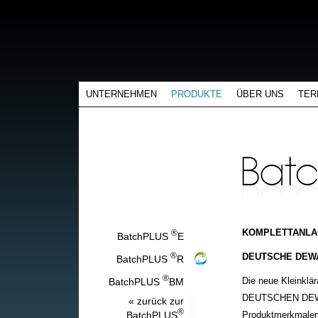
UNTERNEHMEN
PRODUKTE
ÜBER UNS
TER
KOMPLETTANL
®
BatchPLUS
E
DEUTSCHE DEWA
®
BatchPLUS
R
®
Die neue Kleinklär
BatchPLUS
BM
DEUTSCHEN DEWAT
« zurück zur
®
BatchPLUS
Produktmerkmalen, 