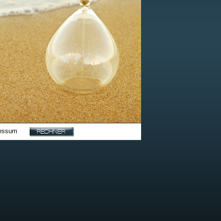
essum
|