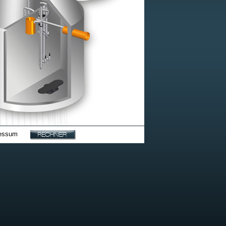
essum
|