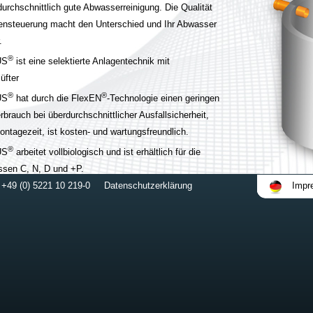
durchschnittlich gute Abwasserreinigung. Die Qualität
ensteuerung macht den Unterschied und Ihr Abwasser
.
®
US
ist eine selektierte Anlagentechnik mit
üfter
®
®
US
hat durch die FlexEN
-Technologie einen geringen
rbrauch bei überdurchschnittlicher Ausfallsicherheit,
ontagezeit, ist kosten- und wartungsfreundlich.
®
US
arbeitet vollbiologisch und ist erhältlich für die
ssen C, N, D und +P.
 +49 (0) 5221 10 219-0
Datenschutzerklärung
Impr
®
US
natürlich mit DIBt-Zulassung und CE-Zertifizierung.