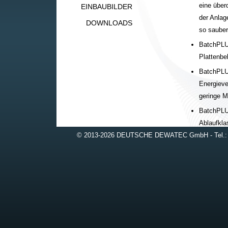
eine über
EINBAUBILDER
der Anlag
DOWNLOADS
so sauber
BatchPL
Plattenbel
BatchPL
Energieve
geringe M
BatchPL
Ablaufkla
© 2013-2026 DEUTSCHE DEWATEC GmbH - Tel.:
BatchPL