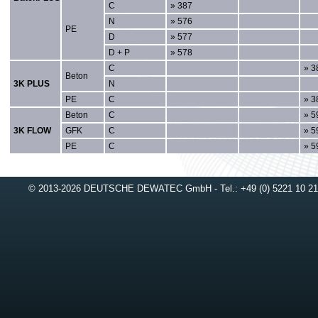
C
» 387
N
» 576
PE
D
» 577
D + P
» 578
C
» 3
Beton
3K PLUS
N
PE
C
» 3
Beton
C
» 5
3K FLOW
GFK
C
» 5
PE
C
» 5
© 2013-2026 DEUTSCHE DEWATEC GmbH - Tel.: +49 (0) 5221 10