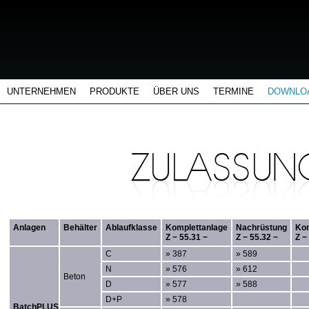
UNTERNEHMEN
PRODUKTE
ÜBER UNS
TERMINE
DOWNLO
Anlagen
Behälter
Ablaufklasse
Komplettanlage
Nachrüstung
Kom
Z − 55.31 −
Z − 55.32 −
Z −
C
» 387
» 589
N
» 576
» 612
Beton
D
» 577
» 588
D+P
» 578
BatchPLUS